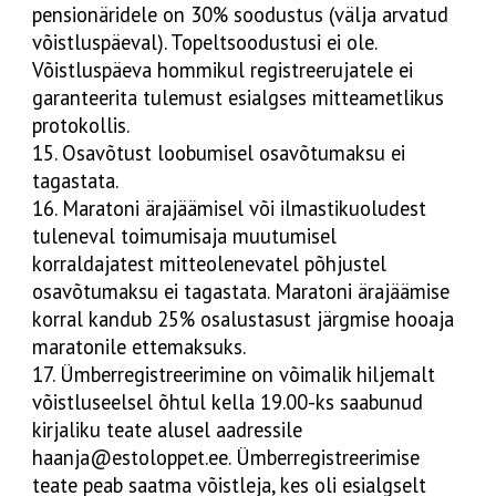
pensionäridele on 30% soodustus (välja arvatud
võistluspäeval). Topeltsoodustusi ei ole.
Võistluspäeva hommikul registreerujatele ei
garanteerita tulemust esialgses mitteametlikus
protokollis.
15. Osavõtust loobumisel osavõtumaksu ei
tagastata.
16. Maratoni ärajäämisel või ilmastikuoludest
tuleneval toimumisaja muutumisel
korraldajatest mitteolenevatel põhjustel
osavõtumaksu ei tagastata. Maratoni ärajäämise
korral kandub 25% osalustasust järgmise hooaja
maratonile ettemaksuks.
17. Ümberregistreerimine on võimalik hiljemalt
võistluseelsel õhtul kella 19.00-ks saabunud
kirjaliku teate alusel aadressile
haanja@estoloppet.ee. Ümberregistreerimise
teate peab saatma võistleja, kes oli esialgselt