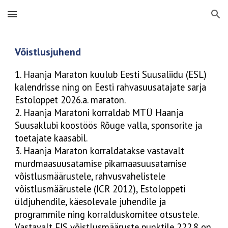
Skip to main content
Skip to navigation
Võistlusjuhend
1. Haanja Maraton kuulub Eesti Suusaliidu (ESL)
kalendrisse ning on Eesti rahvasuusatajate sarja
Estoloppet 2026.a. maraton.
2. Haanja Maratoni korraldab MTÜ Haanja
Suusaklubi koostöös Rõuge valla, sponsorite ja
toetajate kaasabil.
3. Haanja Maraton korraldatakse vastavalt
murdmaasuusatamise pikamaasuusatamise
võistlusmäärustele, rahvusvahelistele
võistlusmäärustele (ICR 2012), Estoloppeti
üldjuhendile, käesolevale juhendile ja
programmile ning korralduskomitee otsustele.
Vastavalt FIS võistlusmääruste punktile 222.8 on