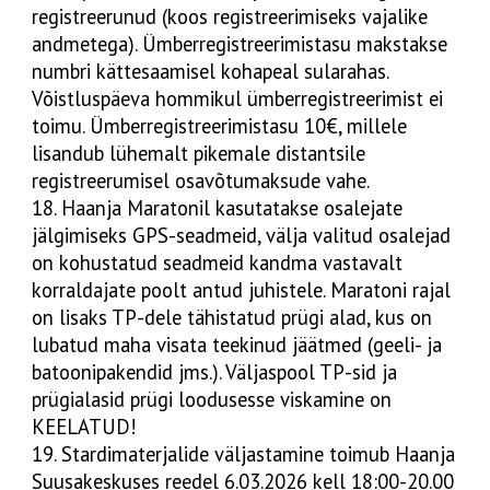
registreerunud (koos registreerimiseks vajalike
andmetega). Ümberregistreerimistasu makstakse
numbri kättesaamisel kohapeal sularahas.
Võistluspäeva hommikul ümberregistreerimist ei
toimu. Ümberregistreerimistasu 10€, millele
lisandub lühemalt pikemale distantsile
registreerumisel osavõtumaksude vahe.
18. Haanja Maratonil kasutatakse osalejate
jälgimiseks GPS-seadmeid, välja valitud osalejad
on kohustatud seadmeid kandma vastavalt
korraldajate poolt antud juhistele. Maratoni rajal
on lisaks TP-dele tähistatud prügi alad, kus on
lubatud maha visata teekinud jäätmed (geeli- ja
batoonipakendid jms.). Väljaspool TP-sid ja
prügialasid prügi loodusesse viskamine on
KEELATUD!
19. Stardimaterjalide väljastamine toimub Haanja
Suusakeskuses reedel 6.03.2026 kell 18:00-20.00