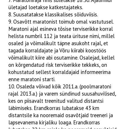
7. Maratoniraja finiš suletakse 16:30. Ajalimiidi
ületajad loetakse katkestajateks.
8. Suusatatakse klassikalises sõiduviisis.
9. Osavõtt maratonist toimub omal vastutusel.
Maratoni ajal esineva tõsise terviserikke korral
helista numbril 112 ja teata ürituse nimi, millel
osaled ja võimalikult täpne asukoht rajal, et
tagada korraldajate ja Võru kiirabi koostöös
võimalikult kiire abi osutamine. Osalejad, kellel
on kõrgendatud risk terviserikke tekkeks, on
kohustatud sellest korraldajaid informeerima
enne maratoni starti.
10. Osaleda võivad kõik 2011.a. (poolmaratoni
rajal 2013.a.) ja varem sündinud suusahuvilised,
kes on piisavalt treenitud valitud distantsi
läbimiseks. Erandkorras lubatakse 43 km
distantsile ka nooremaid osavõtjaid treeneri ja
lapsevanema kirjaliku loaga. Erandkorras