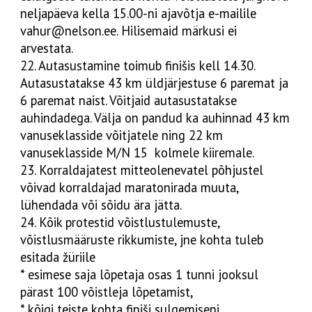
neljapäeva kella 15.00-ni ajavõtja e-mailile
vahur@nelson.ee. Hilisemaid märkusi ei
arvestata.
22. Autasustamine toimub finišis kell 14.30.
Autasustatakse 43 km üldjärjestuse 6 paremat ja
6 paremat naist. Võitjaid autasustatakse
auhindadega. Välja on pandud ka auhinnad 43 km
vanuseklasside võitjatele ning 22 km
vanuseklasside M/N 15 kolmele kiiremale.
23. Korraldajatest mitteolenevatel põhjustel
võivad korraldajad maratonirada muuta,
lühendada või sõidu ära jätta.
24. Kõik protestid võistlustulemuste,
võistlusmääruste rikkumiste, jne kohta tuleb
esitada žüriile
* esimese saja lõpetaja osas 1 tunni jooksul
pärast 100 võistleja lõpetamist,
* kõigi teiste kohta finiši sulgemiseni.