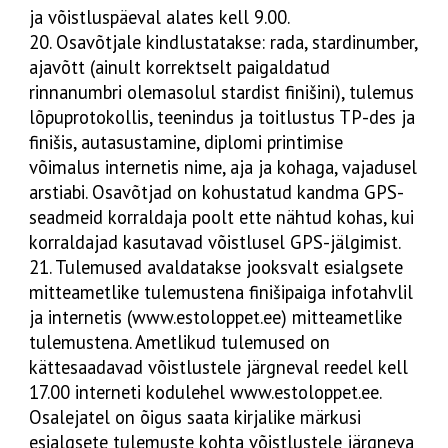
ja võistluspäeval alates kell 9.00.
20. Osavõtjale kindlustatakse: rada, stardinumber,
ajavõtt (ainult korrektselt paigaldatud
rinnanumbri olemasolul stardist finišini), tulemus
lõpuprotokollis, teenindus ja toitlustus TP-des ja
finišis, autasustamine, diplomi printimise
võimalus internetis nime, aja ja kohaga, vajadusel
arstiabi. Osavõtjad on kohustatud kandma GPS-
seadmeid korraldaja poolt ette nähtud kohas, kui
korraldajad kasutavad võistlusel GPS-jälgimist.
21. Tulemused avaldatakse jooksvalt esialgsete
mitteametlike tulemustena finišipaiga infotahvlil
ja internetis (
www.estoloppet.ee
) mitteametlike
tulemustena. Ametlikud tulemused on
kättesaadavad võistlustele järgneval reedel kell
17.00 interneti kodulehel www.estoloppet.ee.
Osalejatel on õigus saata kirjalike märkusi
esialgsete tulemuste kohta võistlustele järgneva