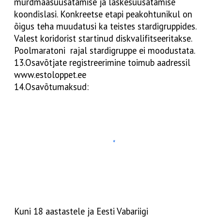
murdmaasuusatamise ja laskesuusatamise
koondislasi. Konkreetse etapi peakohtunikul on
õigus teha muudatusi ka teistes stardigruppides.
Valest koridorist startinud diskvalifitseeritakse.
Poolmaratoni rajal stardigruppe ei moodustata.
13.Osavõtjate registreerimine toimub aadressil
www.estoloppet.ee
14.Osavõtumaksud:
Kuni 18 aastastele ja Eesti Vabariigi