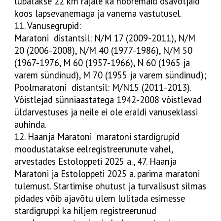
lubatakse 22 km rajale ka nooremaid osavõtjaid
koos lapsevanemaga ja vanema vastutusel.
11. Vanusegrupid:
Maratoni distantsil: N/M 17 (2009-2011), N/M
20 (2006-2008), N/M 40 (1977-1986), N/M 50
(1967-1976, M 60 (1957-1966), N 60 (1965 ja
varem sündinud), M 70 (1955 ja varem sündinud);
Poolmaratoni distantsil: M/N15 (2011-2013).
Võistlejad sünniaastatega 1942-2008 võistlevad
üldarvestuses ja neile ei ole eraldi vanuseklassi
auhinda.
12. Haanja Maratoni maratoni stardigrupid
moodustatakse eelregistreerunute vahel,
arvestades Estoloppeti 2025 a., 47. Haanja
Maratoni ja Estoloppeti 2025 a. parima maratoni
tulemust. Startimise ohutust ja turvalisust silmas
pidades võib ajavõtu ülem lülitada esimesse
stardigruppi ka hiljem registreerunud