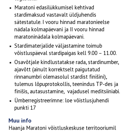
Maratoni edasilükkumisel kehtivad
stardimaksud vastavalt üldjuhendis
sätestatule. I vooru hinnad maratonieelse
nädala kolmapäevani ja II vooru hinnad
maratoninädala kolmapäevani.
Stardimaterjalide väljastamine toimub
võistluspäeval stardipaigas kell 9.00 – 11.00.
Osavõtjale kindlustatakse rada, stardinumber,
ajavõtt (ainult korrektselt paigutatud
rinnanumbri olemasolul stardist finišini),
tulemus lõpuprotokollis, teenindus TP-des ja
finišis, autasustamine, vajadusel meditsiiniabi.
Ümberregistreerimne: loe võistlusjuhendi
punkti 17
Muu info
Haanja Maratoni võistluskeskuse territooriumil