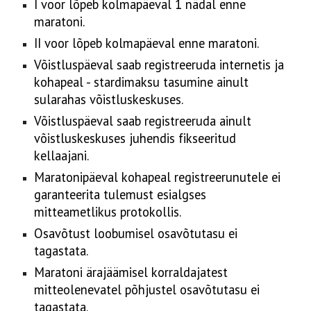
I voor lõpeb kolmapäeval 1 nädal enne
maratoni.
II voor lõpeb kolmapäeval enne maratoni.
Võistluspäeval saab registreeruda internetis ja
kohapeal - stardimaksu tasumine ainult
sularahas võistluskeskuses.
Võistluspäeval saab registreeruda ainult
võistluskeskuses juhendis fikseeritud
kellaajani.
Maratonipäeval kohapeal registreerunutele ei
garanteerita tulemust esialgses
mitteametlikus protokollis.
Osavõtust loobumisel osavõtutasu ei
tagastata.
Maratoni ärajäämisel korraldajatest
mitteolenevatel põhjustel osavõtutasu ei
tagastata.